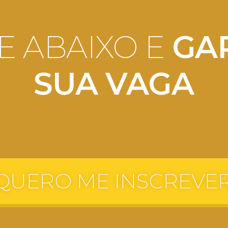
E ABAIXO E
GA
SUA VAGA
QUERO ME INSCREVE