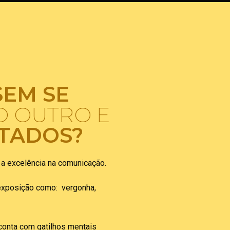
SEM SE
O OUTRO E
LTADOS?
 a excelência na comunicação.
exposição como: vergonha,
 conta com gatilhos mentais